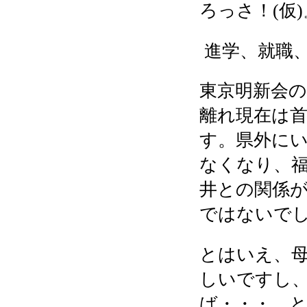
ろっさ！
(
仮
)
進学、就職
東京明新会
離れ現在は
す。
県外に
なくなり、
井との関係
ではないで
とはいえ、
しいですし
ば・・・、