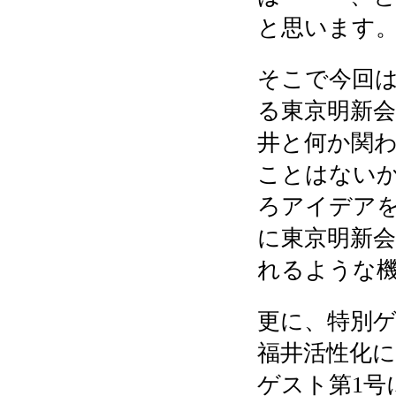
と思います
そこで今回
る東京明新
井と何か関
ことはない
ろアイデア
に東京明新
れるような
更に、特別
福井活性化
ゲスト第
1
号