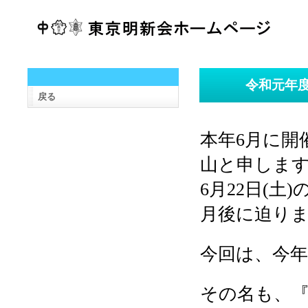
令和元年
戻る
本年
6
月に開
山と申しま
6
月
22
日
(
土
)
月後に迫り
今回は、
今
その名も、